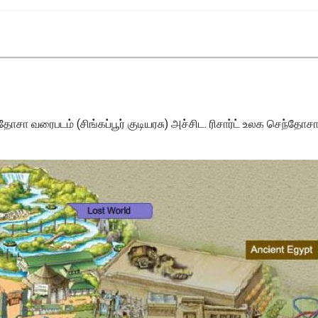
ோசா வரைபடம் (சிங்கப்பூர் குடியரசு) அச்சிட. ரிசார்ட் உலக செந்தோசா வ